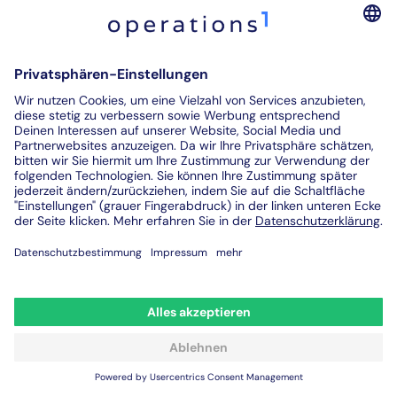
Diesen Gewinn zieht Ihr Unternehmen aus digitaler
präventiver Instandhaltung mit Operations1:
Vermeidung von Maschinenausfällen, hohen
Reparatur- und Ersatzteilkosten sowie nicht
wertschöpfenden Dokumentationstätigkeiten
Ein moderneres und sicheres Arbeitsumfeld für
Ihre Mitarbeiter infolge weniger Unfälle
Effizientere Instandhaltungsprozesse in Planung