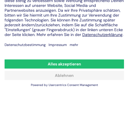
Allgemeine Geschäftsbedingungen (AGB)
Datenschutz
Security
Das Unternehmen
Events & Webinare
Sitemap
Digitale Arbeitsanweisungen
Werkerassistenzsystem
SOP Software
5S Audit Checklisten Software
6S Audit Checklisten Software