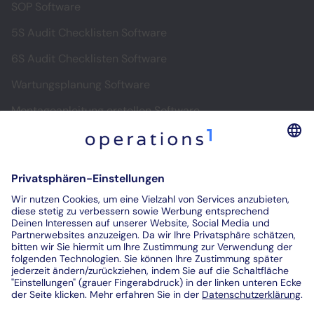
SOP Software
5S Audit Checklisten Software
6S Audit Checklisten Software
Wartungsplanung Software
Montageanleitung erstellen Software
Software für digitale Montageanleitungen
Digitale Prüfprotokolle
Prüfberichte digitalisieren
Kontakt