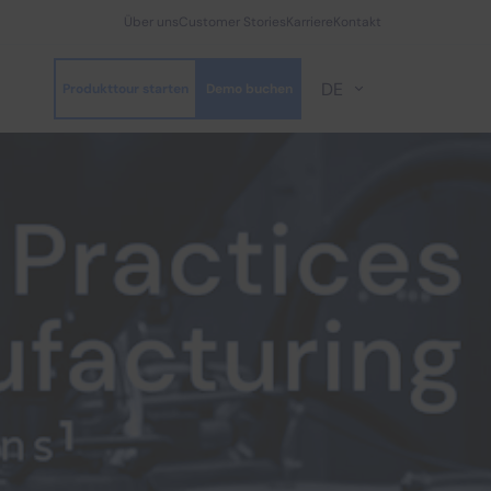
Über uns
Customer Stories
Karriere
Kontakt
DE
Produkttour starten
Demo buchen