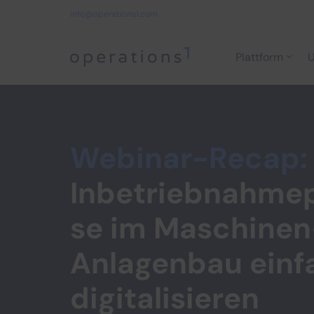
info@operations1.com
Plattform
U
Home
Webinar-Recap:
Inbetriebnahme
se im Maschinen
Anlagenbau einf
digitalisieren