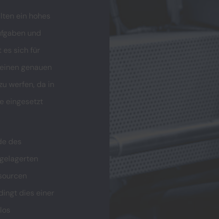
lten ein hohes
ufgaben und
 es sich für
 einen genauen
u werfen, da in
e eingesetzt
de des
rgelagerten
sourcen
dingt dies einer
los