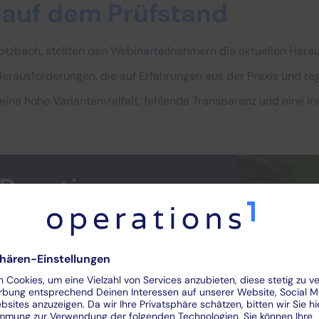
 auf dem Prüfstand
lotzbach, stellten den Webinarteilnehmern die aktuellen He
Herausforderungen, die auf Erfahrungen aus der Praxis und
ine hohe Variantenvielfalt, fehlende Transparenz und eine in