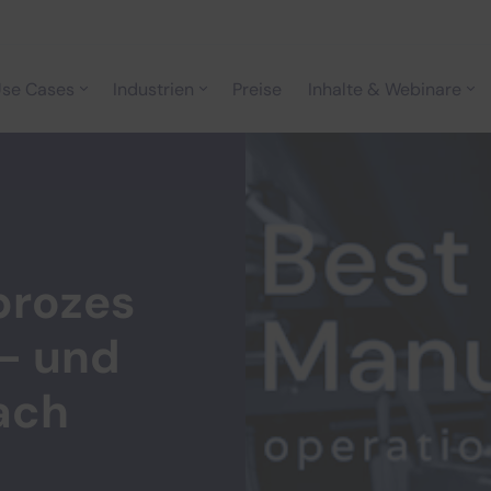
se Cases
Industrien
Preise
Inhalte & Webinare
prozes
- und
ach