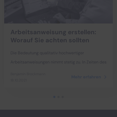
Arbeitsanweisung erstellen
:
Worauf Sie achten sollten
Die Bedeutung qualitativ hochwertiger
Arbeitsanweisungen nimmt stetig zu. In Zeiten des
Fachkräftemangels, kleinen Losgrößen und
Benjamin Brockmann
Mehr erfahren
variantenreichen Produktionen ist eine präzise
18.10.2021
Arbeitsanweisung im 21. Jahrhundert Gold wert,
hin zu Prozessexzellenz. Wie Sie eine
professionelle Arbeitsanweisung erstellen und
was Sie dabei beachten müssen, erfahren Sie hier.