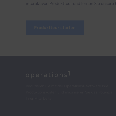
interaktiven Produkttour und lernen Sie unsere 
Produkttour starten
Home
Reduzieren Sie mit der Operations1-Software Ihre
Produktionskosten und maximieren Sie das Potenzial
Ihrer Mitarbeiter.