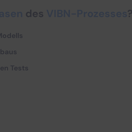
hasen
des
VIBN-Prozesses
Modells
fbaus
len Tests