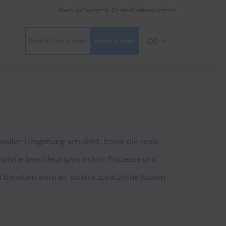
Über uns
Customer Stories
Karriere
Kontakt
DE
Produkttour starten
Demo buchen
tuellen Umgebung simuliert, bevor die reale
ebnahme beschleunigen, indem Prozesse und
und behoben werden, sodass zusätzliche Kosten