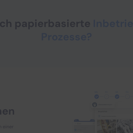
ch papierbasierte
Inbetr
Prozesse?
nen
n einer