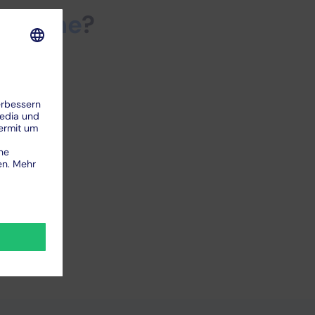
ebnahme
?