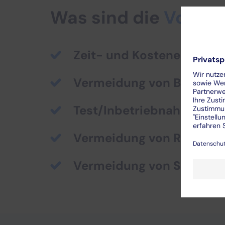
Was sind die
Vorteil
Zeit- und Kosteneinspar
Vermeidung von Beschädi
Test/Inbetriebnahme ort
Vermeidung von Reisekos
Vermeidung von Stillstan