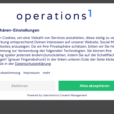
e
einer
virtuellen Inbetri
ung
gung der realen Maschine
sunabhängig möglich
ten
dzeiten der Maschine