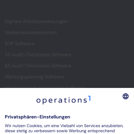
Digitale Arbeitsanweisungen
Werkerassistenzsystem
SOP Software
5S Audit Checklisten Software
6S Audit Checklisten Software
Wartungsplanung Software
Montageanleitung erstellen Software
Software für digitale Montageanleitungen
Digitale Prüfprotokolle
Prüfberichte digitalisieren