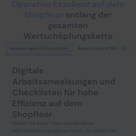
Operative Exzellenz auf dem
Shopfloor
entlang der
gesamten
Wertschöpfungskette
Mitarbeitende schnell angelernt und nac
Anweisungen & Checklisten
Anlernung und Weiterbildu
Machen Sie neue Mitarbeitende sofort produktiv mit klaren S
Multimediale interaktive Schulungsdokumente
Digitale Qualifikationskontrolle für Sicherheit
Digitale
Anlernzeiten um bis zu 75 % kürzer
Mehr zu Anlernung
Arbeitsanweisungen und
Montage fehlerfrei durchgeführt und l
Checklisten für hohe
Vermeiden Sie koststpielige Fehler und Nacharbeit mit pas
Verbindliche Arbeitsschritte für Prozesssicherheit
Effizienz auf dem
Seriennummern & Fotos direkt dokumentieren
Shopfloor
Produktivität um bis zu 21% höher
Mehr zu Montage
Stellen Sie Ihrem Team verständliche
First-Time-Right gesteigert, Qualität zu
Informationen passgenau bereit. So sichern Sie
Führen Sie Prüfungen standardisiert und fehlerfrei durch. 