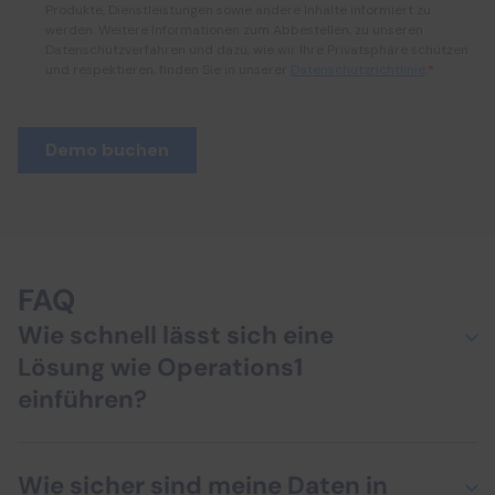
FAQ
Wie schnell lässt sich eine
Lösung wie Operations1
einführen?
Ein Pilotprojekt kann in wenigen Wochen starten.
Durch eine schrittweise Einführung – Werk für
Wie sicher sind meine Daten in