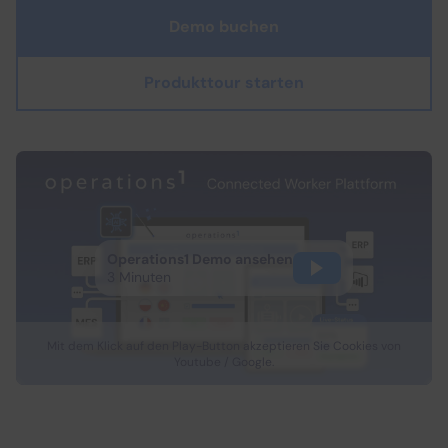
Demo buchen
Produkttour starten
Operations1 Demo ansehen
3 Minuten
Mit dem Klick auf den Play-Button akzeptieren Sie Cookies von
Youtube / Google.