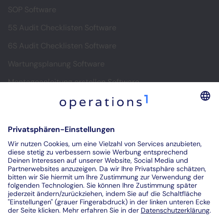
SOP Software
5S Audit Checklisten Software
6S Audit Checklisten Software
Wartungsplanung Software
Montageanleitung erstellen Software
Software für digitale Montageanleitungen
Digitale Prüfprotokolle
Prüfberichte digitalisieren
Kontakt