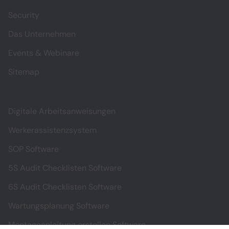
Security
Das Unternehmen
Events & Webinare
Sitemap
Digitale Arbeitsanweisungen
Werkerassistenzsystem
SOP Software
5S Audit Checklisten Software
6S Audit Checklisten Software
Wartungsplanung Software
Montageanleitung erstellen Software