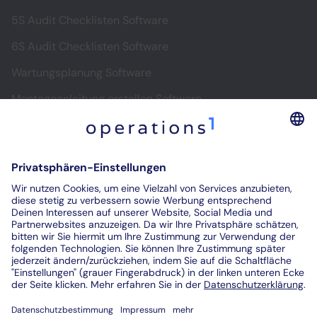
5S Audit Checklisten Software
6S Audit Checklisten Software
Wartungsplanung Software
Montageanleitung erstellen Software
Software für digitale Montageanleitungen
Digitale Prüfprotokolle
Prüfberichte digitalisieren
Kontakt