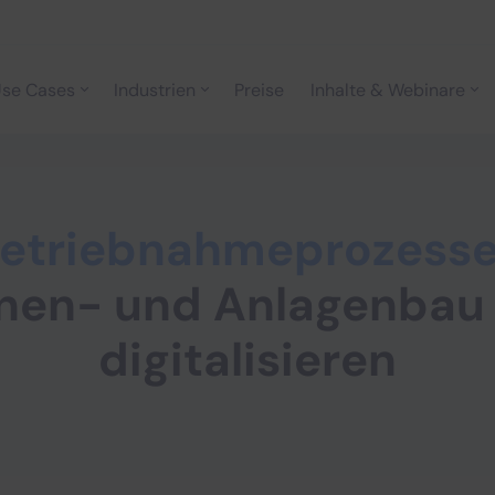
se Cases
Industrien
Preise
Inhalte & Webinare
betriebnahme­prozess
nen- und Anlagenbau 
digitalisieren