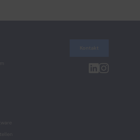
Kontakt
em
tware
tellen