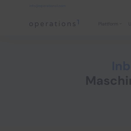
info@operations1.com
Plattform
U
Home
In
Maschi