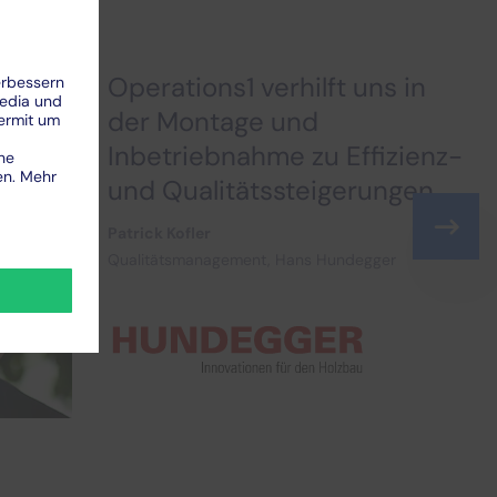
Operations1 verhilft uns in
der Montage und
Inbetriebnahme zu Effizienz-
und Qualitätssteigerungen.
Patrick Kofler
Qualitätsmanagement, Hans Hundegger