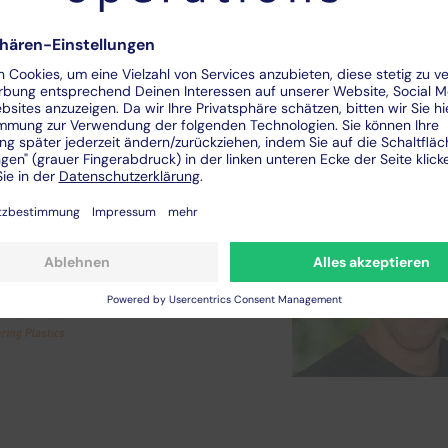
 unserer Mitarbeiter
ar. Sie sollten diese
um Durchsuchen von
ten einsetzen.
r
ur Process Excellence, KraussMaffei