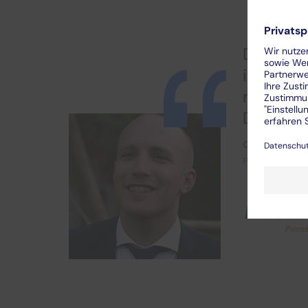
Die Zeit
ist kostb
nicht z
Dokumen
Claudio Sutte
Projektingenie