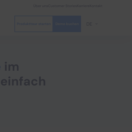
Über uns
Customer Stories
Karriere
Kontakt
DE
Produkttour starten
Demo buchen
e
im
einfach