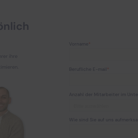
önlich
rer ihre
ximieren.